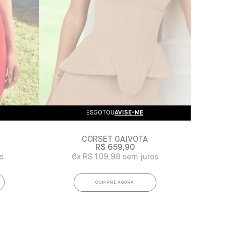
ESGOTOU
AVISE-ME
CORSET GAIVOTA
R$ 659,90
6x
R$ 109,98