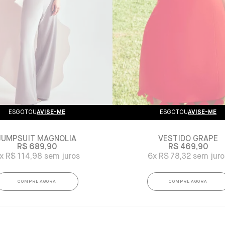
ESGOTOU
AVISE-ME
ESGOTOU
AVISE-ME
JUMPSUIT MAGNÓLIA
VESTIDO GRAPE
R$ 689,90
R$ 469,90
x
R$ 114,98
6x
R$ 78,32