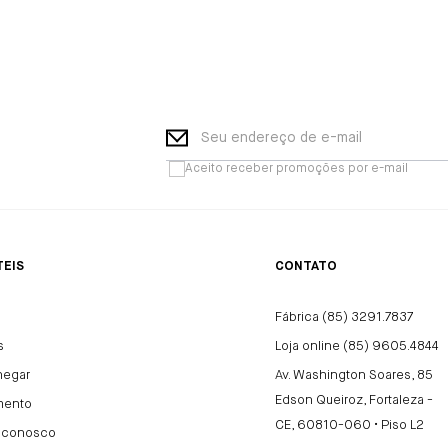
Seu endereço de e-mail
Aceito receber promoções por e-mail
TEIS
CONTATO
Fábrica (85) 3291.7837
s
Loja online (85) 9605.4844
hegar
Av. Washington Soares, 85
Edson Queiroz, Fortaleza -
mento
CE, 60810-060 • Piso L2
e conosco