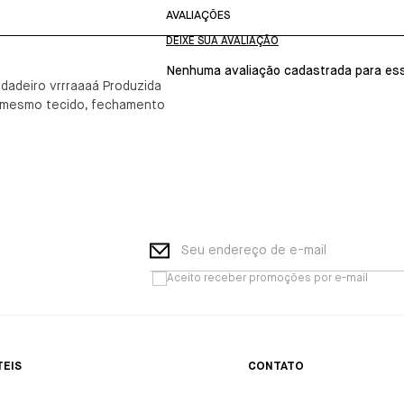
AVALIAÇÕES
Nenhuma avaliação cadastrada para ess
dadeiro vrrraaaá Produzida
do mesmo tecido, fechamento
Seu endereço de e-mail
Aceito receber promoções por e-mail
TEIS
CONTATO