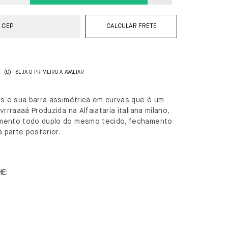
CALCULAR FRETE
(0)
SEJA O PRIMEIRO A AVALIAR
as e sua barra assimétrica em curvas que é um
vrrraaaá Produzida na Alfaiataria italiana milano,
ento todo duplo do mesmo tecido, fechamento
a parte posterior.
E: