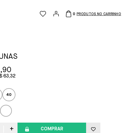
0
RUNAS
,90
$ 63,32
40
COMPRAR