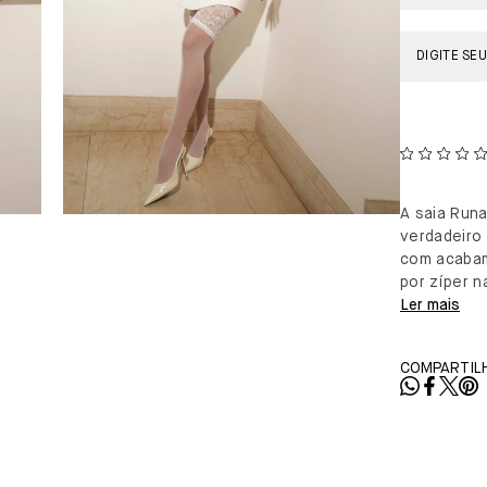
A saia Run
verdadeiro 
com acabam
por zíper n
Ler mais
COMPARTILH