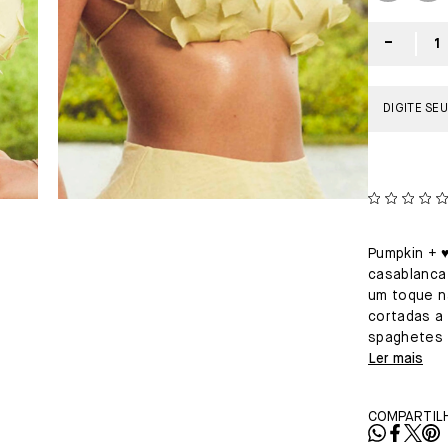
Pumpkin + ♥
casablanca
um toque na
cortadas a 
spaghetes 
Ler mais
COMPARTILH