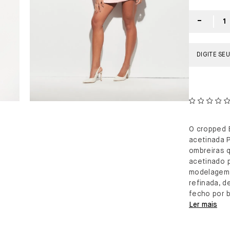
O cropped B
acetinada 
ombreiras q
acetinado p
modelagem 
refinada, 
fecho por 
Ler mais