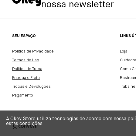
nossa newsletter
SEU ESPAÇO
LINKS Ú
Política de Privacidade
Loja
Termos de Uso
Cuidado
Política de Troca
Como C
Entrega e Frete
Rastrea
Trocas e Devoluções
Trabalh
Pagamento
A Okey Store utiliza tecnologias de acordo com nossa po
estas condições