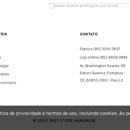
Aceito receber promoções por e-mail
TEIS
CONTATO
Fábrica (85) 3291.7837
s
Loja online (85) 9605.4844
hegar
Av. Washington Soares, 85
Edson Queiroz, Fortaleza -
mento
CE, 60810-060 • Piso L2
e conosco
lítica de privacidade e termos de uso, incluindo cookies. A
© 2023 OKEY STORE HANDMADE.