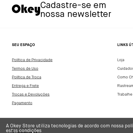
Cadastre-se em
nossa newsletter
SEU ESPAÇO
LINKS Ú
Política de Privacidade
Loja
Termos de Uso
Cuidado
Política de Troca
Como C
Entrega e Frete
Rastrea
Trocas e Devoluções
Trabalh
Pagamento
A Okey Store utiliza tecnologias de acordo com nossa po
estas condições