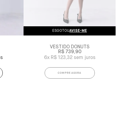
ESGOTOU
AVISE-ME
VESTIDO DONUTS
R$ 739,90
6x
R$ 123,32