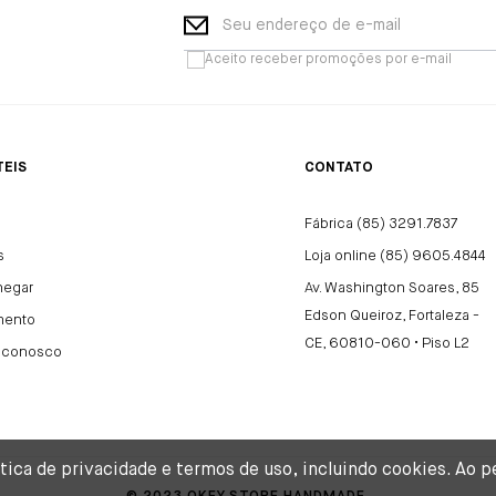
Seu endereço de e-mail
Aceito receber promoções por e-mail
TEIS
CONTATO
Fábrica (85) 3291.7837
s
Loja online (85) 9605.4844
hegar
Av. Washington Soares, 85
Edson Queiroz, Fortaleza -
mento
CE, 60810-060 • Piso L2
e conosco
lítica de privacidade e termos de uso, incluindo cookies. A