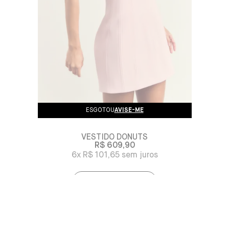
ESGOTOU
AVISE-ME
VESTIDO DONUTS
R$ 609,90
6x
R$ 101,65