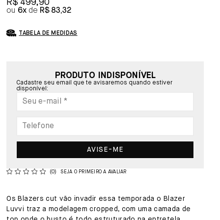
R$ 499,90
6x
R$ 83,32
TABELA DE MEDIDAS
PRODUTO INDISPONÍVEL
Cadastre seu email que te avisaremos quando estiver
disponível:
AVISE-ME
(0)
SEJA O PRIMEIRO A AVALIAR
Os Blazers cut vão invadir essa temporada o Blazer
Luvvi traz a modelagem cropped, com uma camada de
top onde o busto é todo estruturado na entretela